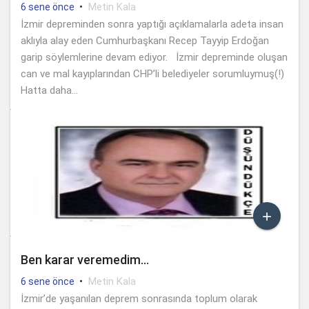
•
Metin Kala
6 sene önce
İzmir depreminden sonra yaptığı açıklamalarla adeta insan
aklıyla alay eden Cumhurbaşkanı Recep Tayyip Erdoğan
garip söylemlerine devam ediyor. İzmir depreminde oluşan
can ve mal kayıplarından CHP’li belediyeler sorumluymuş(!)
Hatta daha...

Ben karar veremedim…
•
Metin Kala
6 sene önce
İzmir’de yaşanılan deprem sonrasında toplum olarak