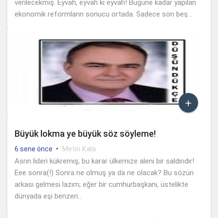
verilecekmiş. Eyvah, eyvah ki eyvah! Bugüne kadar yapılan
ekonomik reformların sonucu ortada. Sadece son beş...

Büyük lokma ye büyük söz söyleme!
•
Metin Kala
6 sene önce
Asrın lideri kükremiş; bu karar ülkemize aleni bir saldırıdır!
Eee sonra(!) Sonra ne olmuş ya da ne olacak? Bu sözün
arkası gelmesi lazım; eğer bir cumhurbaşkanı, üstelikte
dünyada eşi benzeri...