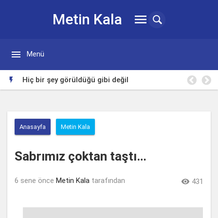
Metin Kala


Menü
Hiç bir şey görüldüğü gibi değil

Anasayfa
Metin Kala
Sabrımız çoktan taştı…
6 sene önce
Metin Kala
tarafından

431