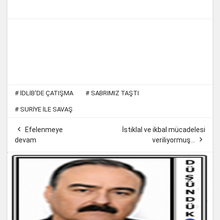
#
İDLIB'DE ÇATIŞMA
#
SABRIMIZ TAŞTI
#
SURIYE ILE SAVAŞ

Efelenmeye
İstiklal ve ikbal mücadelesi

devam
veriliyormuş…