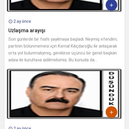

2 ay önce

Uzlaşma arayışı
Son günlerde bir fısıltı yayılmaya başladı. Neymiş efendim;
partinin bölünmemesi için Kemal Kılıçdaroğlu ile anlaşarak
orta yol bulunmalıymış, gerekirse üçüncü bir genel başkan
adayı ile kurultaya gidilmeliymiş. Bu konuda da...

2 ay önce
