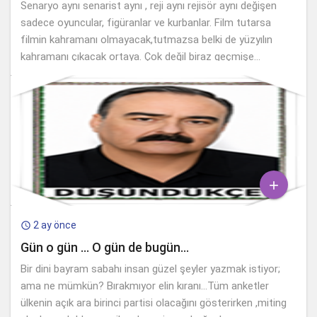
Senaryo aynı senarist aynı , reji aynı rejisör aynı değişen
sadece oyuncular, figüranlar ve kurbanlar. Film tutarsa
filmin kahramanı olmayacak,tutmazsa belki de yüzyılın
kahramanı çıkacak ortaya. Çok değil biraz geçmişe...

2 ay önce

Gün o gün … O gün de bugün…
Bir dini bayram sabahı insan güzel şeyler yazmak istiyor;
ama ne mümkün? Bırakmıyor elin kıranı…Tüm anketler
ülkenin açık ara birinci partisi olacağını gösterirken ,miting